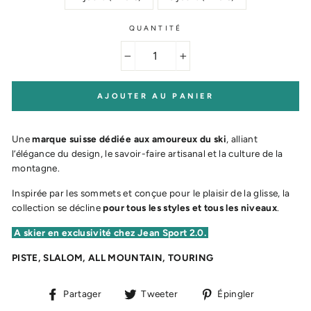
QUANTITÉ
−
+
AJOUTER AU PANIER
Une
marque suisse dédiée aux amoureux du ski
, alliant
l’élégance du design, le savoir-faire artisanal et la culture de la
montagne.
Inspirée par les sommets et conçue pour le plaisir de la glisse, la
collection se décline
pour tous les styles et tous les niveaux
.
A skier en exclusivité chez Jean Sport 2.0.
PISTE, SLALOM, ALL MOUNTAIN, TOURING
Partager
Tweeter
Épingler
Partager
Tweeter
Épingler
sur
sur
sur