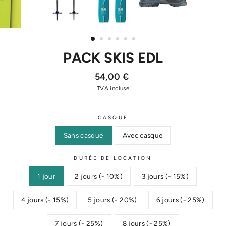
PACK SKIS EDL
Prix
Prix
54,00 €
régulier
réduit
TVA incluse
CASQUE
Sans casque
Avec casque
DURÉE DE LOCATION
1 jour
2 jours (- 10%)
3 jours (- 15%)
4 jours (- 15%)
5 jours (- 20%)
6 jours (- 25%)
7 jours (- 25%)
8 jours (- 25%)